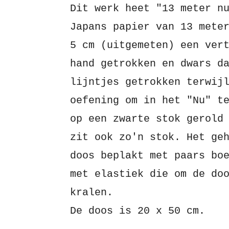
Dit werk heet "13 meter n
Japans papier van 13 mete
5 cm (uitgemeten) een ver
hand getrokken en dwars d
lijntjes getrokken terwij
oefening om in het "Nu" t
op een zwarte stok gerold
zit ook zo'n stok. Het ge
doos beplakt met paars bo
met elastiek die om de do
kralen.
De doos is 20 x 50 cm.