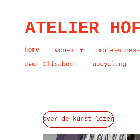
Ga
direct
ATELIER HO
naar
de
home
wonen
mode-acces
hoofdinhoud
over Elisabeth
upcycling
over de kunst lezen