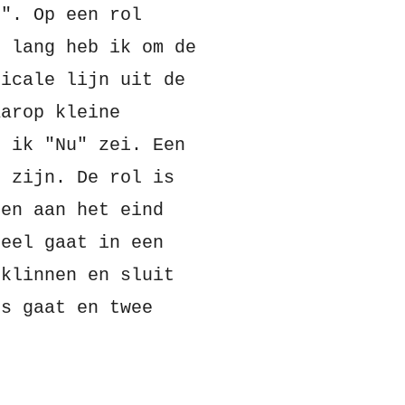
u". Op een rol
r lang heb ik om de
ticale lijn uit de
aarop kleine
l ik "Nu" zei. Een
e zijn. De rol is
 en aan het eind
heel gaat in een
eklinnen en sluit
os gaat en twee