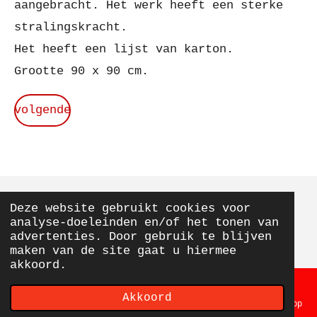
aangebracht. Het werk heeft een sterke
stralingskracht.
Het heeft een lijst van karton.
Grootte 90 x 90 cm.
volgende
Deze website gebruikt cookies voor
© 2020 - 2026 From Elly With Love
analyse-doeleinden en/of het tonen van
Powered by
JouwWeb
advertenties. Door gebruik te blijven
maken van de site gaat u hiermee
akkoord.
Akkoord
E-mailadres
Telefoonnummer
Kaart
Facebook
WhatsApp