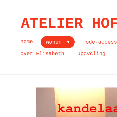
Ga
direct
ATELIER HO
naar
de
home
wonen
mode-acces
hoofdinhoud
over Elisabeth
upcycling