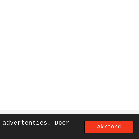
 advertenties. Door
Akkoord
Powered by
JouwWeb