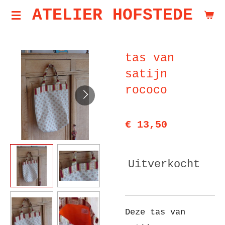
ATELIER HOFSTEDE
Ga
direct
naar
tas van
de
satijn
hoofdinhoud
rococo
€ 13,50
Uitverkocht
Deze tas van