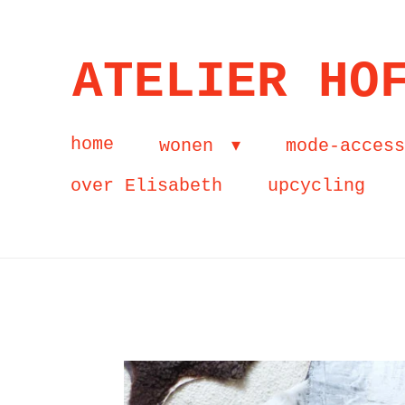
Ga
direct
ATELIER HO
naar
de
home
wonen
mode-acces
hoofdinhoud
over Elisabeth
upcycling