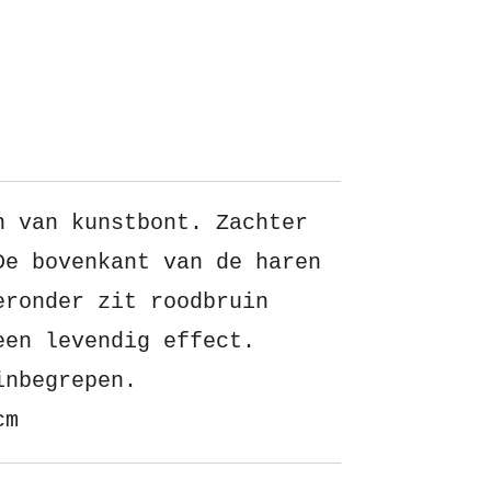
n van kunstbont. Zachter
De bovenkant van de haren
eronder zit roodbruin
een levendig effect.
inbegrepen.
cm