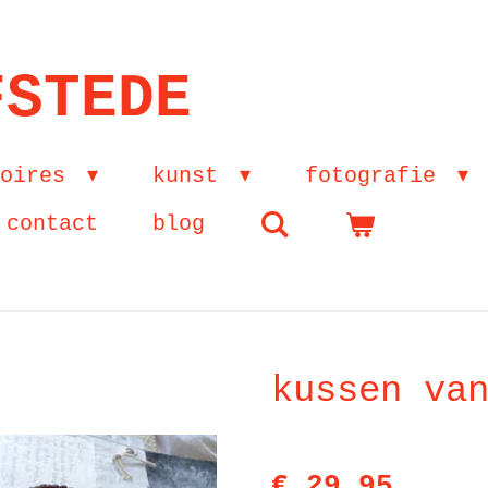
FSTEDE
soires
kunst
fotografie
contact
blog
kussen va
€ 29,95