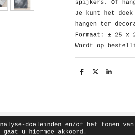
spijkers. Of han
Je kunt het doek
hangen ter decor
Formaat: ± 25 x 
Wordt op bestell
D
D
S
e
e
h
l
e
a
e
l
r
n
e
nalyse-doeleinden en/of het tonen van
 gaat u hiermee akkoord.