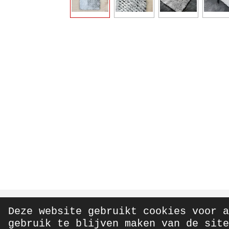
Deze website gebruikt cookies voor a
© 2020 - 2026 From Elly With Love
gebruik te blijven maken van de site