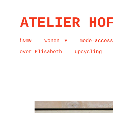
Ga
direct
ATELIER HO
naar
de
home
wonen
mode-acces
hoofdinhoud
over Elisabeth
upcycling