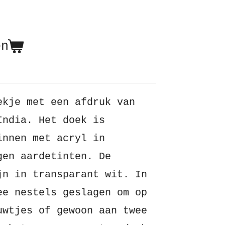
en
ekje met een afdruk van
India. Het doek is
innen met acryl in
gen aardetinten. De
jn in transparant wit. In
ee nestels geslagen om op
uwtjes of gewoon aan twee