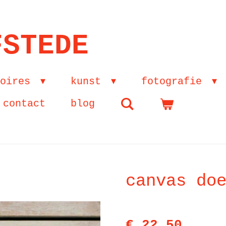
FSTEDE
soires
kunst
fotografie
contact
blog
canvas do
€ 22,50