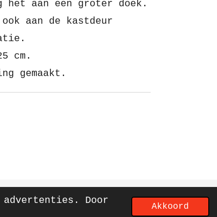
g het aan een groter doek.
 ook aan de kastdeur
atie.
25 cm.
ing gemaakt.
 advertenties. Door
Akkoord
Powered by
JouwWeb