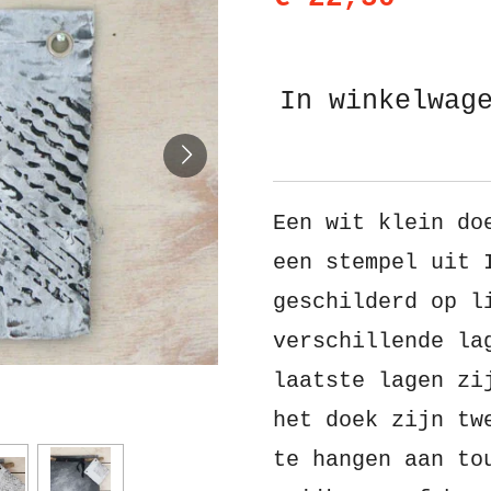
In winkelwag
Een wit klein do
een stempel uit 
geschilderd op l
verschillende la
laatste lagen zi
het doek zijn tw
te hangen aan to