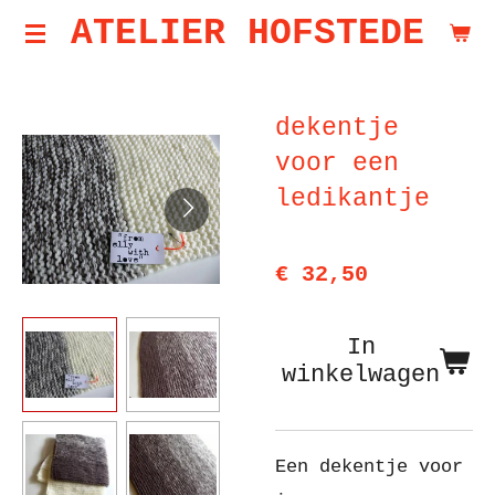
ATELIER HOFSTEDE
Ga
direct
naar
dekentje
de
voor een
hoofdinhoud
ledikantje
€ 32,50
In
winkelwagen
Een dekentje voor