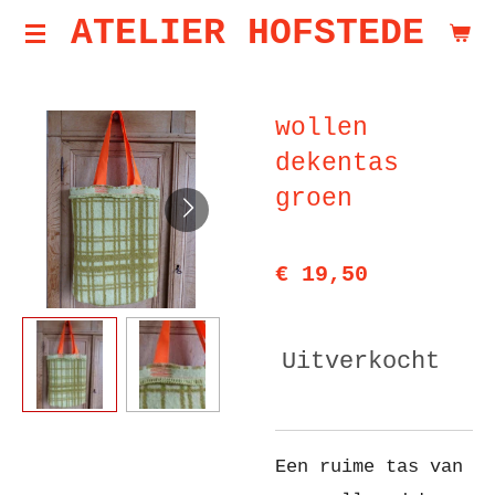
ATELIER HOFSTEDE
Ga
direct
naar
wollen
de
dekentas
hoofdinhoud
groen
€ 19,50
Uitverkocht
Een ruime tas van