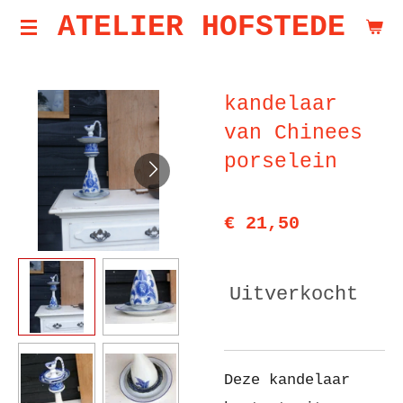
ATELIER HOFSTEDE
Ga
direct
naar
kandelaar
de
van Chinees
hoofdinhoud
porselein
€ 21,50
Uitverkocht
Deze kandelaar