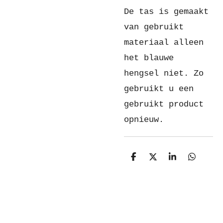
De tas is gemaakt
van gebruikt
materiaal alleen
het blauwe
hengsel niet. Zo
gebruikt u een
gebruikt product
opnieuw.
D
D
S
D
e
e
h
e
l
e
a
l
e
l
r
e
n
e
n