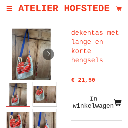
ATELIER HOFSTEDE
Ga
direct
naar
dekentas met
de
lange en
hoofdinhoud
korte
hengsels
€ 21,50
In
winkelwagen