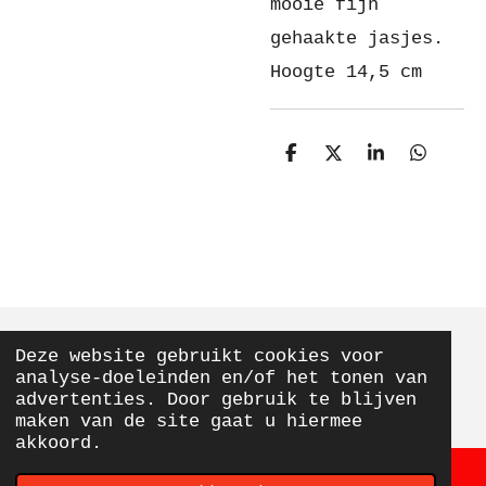
mooie fijn
gehaakte jasjes.
Hoogte 14,5 cm
D
D
S
D
e
e
h
e
l
e
a
l
e
l
r
e
n
e
n
Deze website gebruikt cookies voor
© 2020 - 2026 From Elly With Love
analyse-doeleinden en/of het tonen van
Powered by
JouwWeb
advertenties. Door gebruik te blijven
maken van de site gaat u hiermee
akkoord.