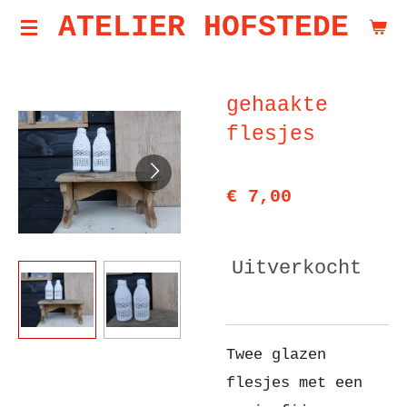
ATELIER HOFSTEDE
Ga
direct
naar
gehaakte
de
flesjes
hoofdinhoud
€ 7,00
Uitverkocht
Twee glazen
flesjes met een