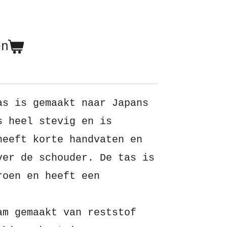
en
as is gemaakt naar Japans
s heel stevig en is
heeft korte handvaten en
ver de schouder. De tas is
roen en heeft een
am gemaakt van reststof