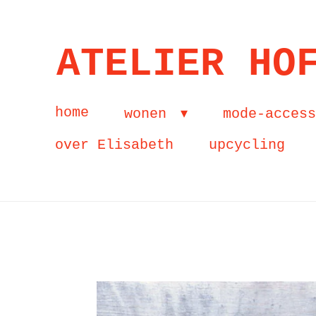
Ga
direct
ATELIER HO
naar
de
home
wonen
mode-acces
hoofdinhoud
over Elisabeth
upcycling