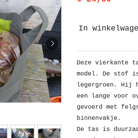
In winkelwag
Deze vierkante t
model. De stof i
legergroen. Hij 
een lange voor o
gevoerd met felg
binnenvakje.
De tas is duurza