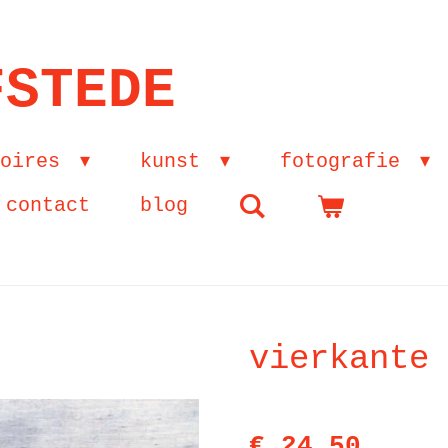
FSTEDE
soires
kunst
fotografie
contact
blog
vierkante
€ 24,50