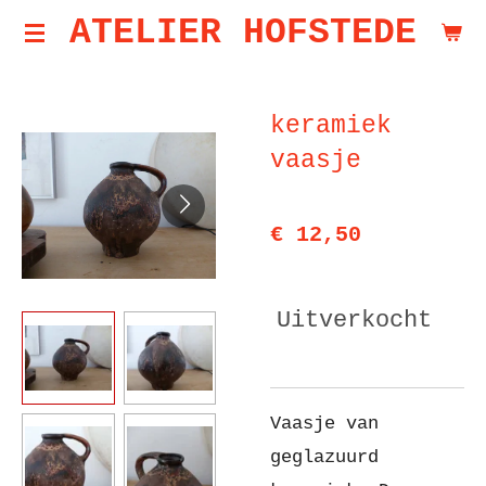
ATELIER HOFSTEDE
Ga
direct
naar
keramiek
de
vaasje
hoofdinhoud
€ 12,50
Uitverkocht
Vaasje van
geglazuurd