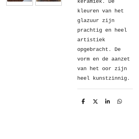
keramiek. De
kleuren van het
glazuur zijn
prachtig en heel
artistiek
opgebracht. De
vorm en de aanzet
van het oor zijn
heel kunstzinnig.
D
D
S
D
e
e
h
e
l
e
a
l
e
l
r
e
n
e
n