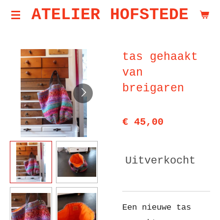
ATELIER HOFSTEDE
Ga
direct
naar
tas gehaakt
de
van
hoofdinhoud
breigaren
€ 45,00
Uitverkocht
Een nieuwe tas