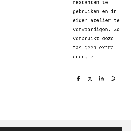
restanten te
gebruiken en in
eigen atelier te
vervaardigen. Zo
verbruikt deze
tas geen extra
energie.
D
D
S
D
e
e
h
e
l
e
a
l
e
l
r
e
n
e
n