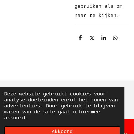
gebruiken als om
naar te kijken.
D
D
S
D
e
e
h
e
l
e
a
l
e
l
r
e
n
e
n
Deze website gebruikt cookies voor
© 2020 - 2026 From Elly With Love
analyse-doeleinden en/of het tonen van
Powered by
JouwWeb
advertenties. Door gebruik te blijven
maken van de site gaat u hiermee
akkoord.
Akkoord
E-mailadres
Telefoonnummer
Kaart
Facebook
WhatsApp