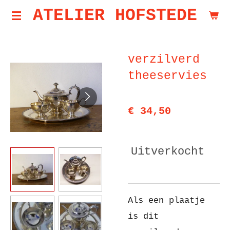
ATELIER HOFSTEDE
Ga
direct
naar
verzilverd
de
theeservies
hoofdinhoud
€ 34,50
Uitverkocht
Als een plaatje
is dit