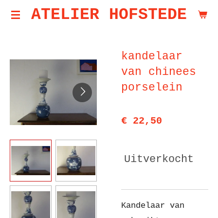
ATELIER HOFSTEDE
Ga
direct
naar
kandelaar
de
van chinees
hoofdinhoud
porselein
€ 22,50
Uitverkocht
Kandelaar van