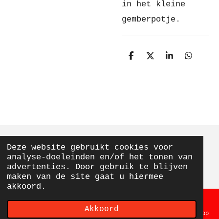
in het kleine
gemberpotje.
D
D
S
D
e
e
h
e
l
e
a
l
e
l
r
e
n
e
n
Deze website gebruikt cookies voor
© 2020 - 2026 From Elly With Love
analyse-doeleinden en/of het tonen van
Powered by
JouwWeb
advertenties. Door gebruik te blijven
maken van de site gaat u hiermee
akkoord.
Akkoord
E-mailadres
Telefoonnummer
Kaart
Facebook
WhatsApp