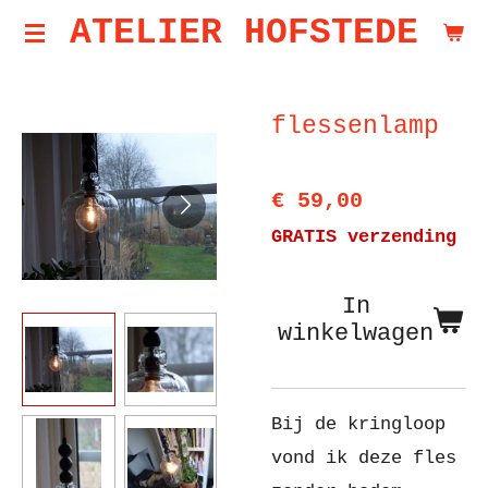
ATELIER HOFSTEDE
Ga
direct
naar
flessenlamp
de
hoofdinhoud
€ 59,00
GRATIS verzending
In
winkelwagen
Bij de kringloop
vond ik deze fles